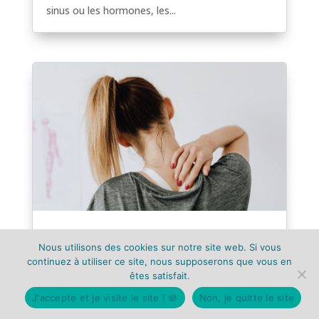
sinus ou les hormones, les...
Les tapis d’acupression aident-ils à lutter
contre la fibromyalgie ?
Nous utilisons des cookies sur notre site web. Si vous
continuez à utiliser ce site, nous supposerons que vous en
Les tapis d'acupression aident-ils à lutter contre
êtes satisfait.
la fibromyalgie ? Si vous cherchez à soulager
la fibromyalgie, un tapis d'acupression vous
J'accepte et je visite le site ! 🍪
Non, je quitte le site
apportera-t-il le soulagement que vous