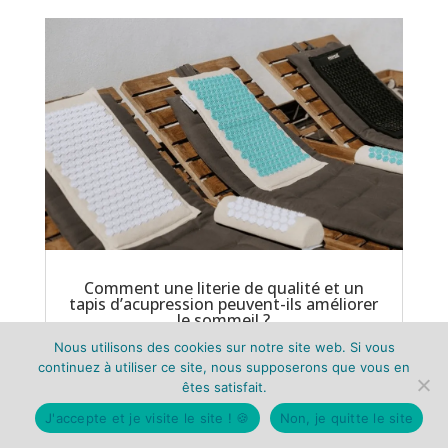
Comment une literie de qualité et un
tapis d’acupression peuvent-ils améliorer
le sommeil ?
Comment une literie de qualité et un tapis
Nous utilisons des cookies sur notre site web. Si vous
d’acupression peuvent-ils améliorer votre
continuez à utiliser ce site, nous supposerons que vous en
sommeil ? Un sommeil profond ne dépend pas
êtes satisfait.
seulement de vos habitudes nocturnes. Il repose
J'accepte et je visite le site ! 🍪
Non, je quitte le site
aussi sur l’environnement de votre chambre.