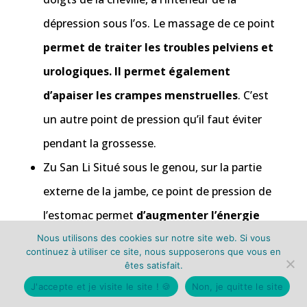
dépression sous l’os. Le massage de ce point
permet de traiter les troubles pelviens et
urologiques. Il permet également
d’apaiser les crampes menstruelles
. C’est
un autre point de pression qu’il faut éviter
pendant la grossesse.
Zu San Li Situé sous le genou, sur la partie
externe de la jambe, ce point de pression de
l’estomac permet
d’augmenter l’énergie
tout en réduisant à la fois les douleurs de
Nous utilisons des cookies sur notre site web. Si vous
continuez à utiliser ce site, nous supposerons que vous en
la jambe et les problèmes gastro-
êtes satisfait.
intestinaux
. Certaines cultures asiatiques
J'accepte et je visite le site ! 🍪
Non, je quitte le site